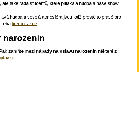
, ale také řada studentů, které přilákala hudba a naše show.
avá hudba a veselá atmosféra jsou totiž prostě to pravé pro
třeba
firemní akce
.
 narozenin
? Pak zahrňte mezi
nápady na oslavu narozenin
některé z
optávku
.