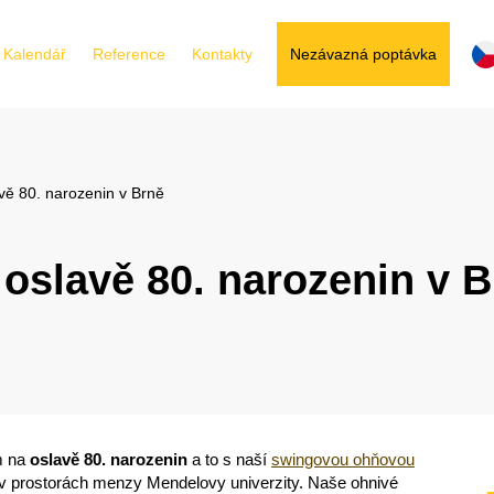
Kalendář
Reference
Kontakty
Nezávazná poptávka
ě 80. narozenin v Brně
slavě 80. narozenin v B
m na
oslavě 80. narozenin
a to s naší
swingovou ohňovou
v prostorách menzy Mendelovy univerzity. Naše ohnivé