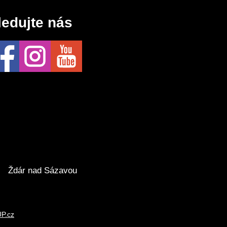
ledujte nás
Ždár nad Sázavou
P.cz