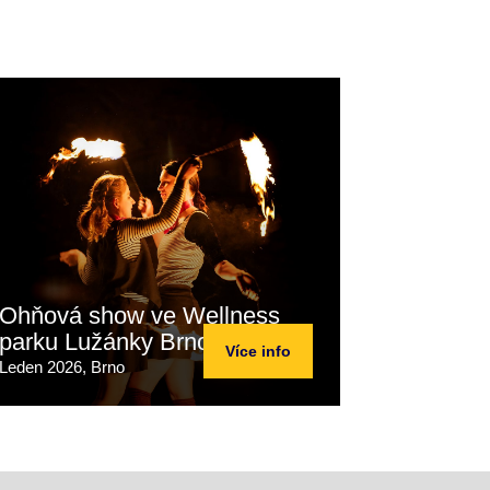
Ohňová show ve Wellness
parku Lužánky Brno
Více info
Leden 2026, Brno