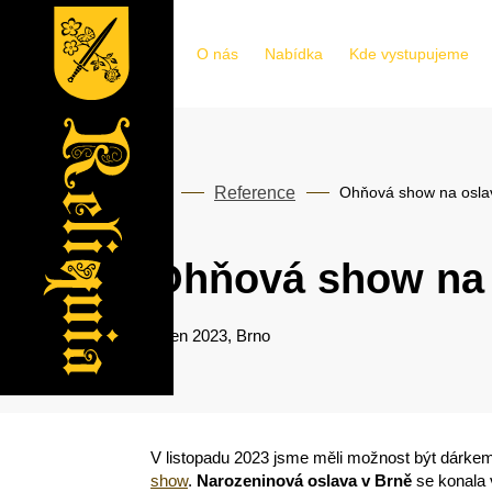
Úvod
O nás
Nabídka
Kde vystupujeme
Reference
Ohňová show na oslav
Ohňová show na o
Říjen 2023, Brno
V listopadu 2023 jsme měli možnost být dárke
show
.
Narozeninová oslava v Brně
se konala 