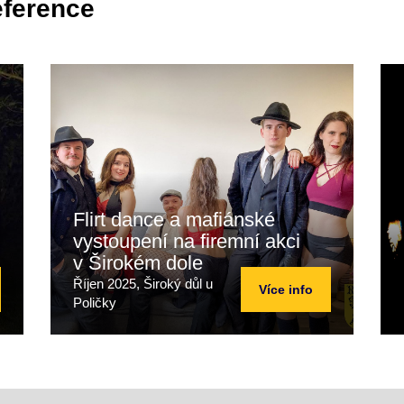
eference
Flirt dance a mafiánské
vystoupení na firemní akci
v Širokém dole
Říjen 2025, Široký důl u
Více info
Poličky