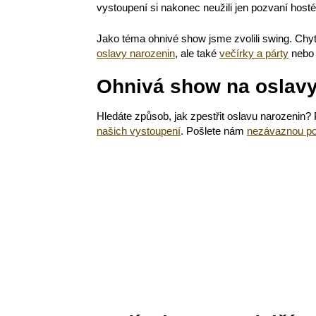
vystoupení si nakonec neužili jen pozvaní hosté
Jako téma ohnivé show jsme zvolili swing. Chytl
oslavy narozenin
, ale také
večírky a párty
nebo 
Ohnivá show na oslavy
Hledáte způsob, jak zpestřit oslavu narozenin
našich vystoupení
. Pošlete nám
nezávaznou p