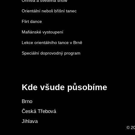
Ohnivá a světelná show
Orientální neboli břišní tanec
Flirt dance
Mafiánské vystoupení
Lekce orientálního tance v Brně
Speciální doprovodný program
Kde všude působíme
Brno
Česká Třebová
Jihlava
© 20