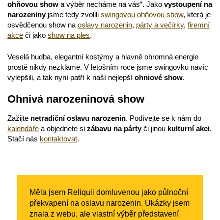
ohňovou show
a výběr necháme na vás
“
. Jako
vystoupení na
narozeniny
jsme tedy zvolili
swingovou ohňovou show
, která je
osvědčenou show na
oslavy narozenin
,
párty a večírky
,
firemní
akce
či jako
show na ples
.
Veselá hudba, elegantní kostýmy a hlavně ohromná energie
prostě nikdy nezklame. V letošním roce jsme swingovku navíc
vylepšili, a tak nyní patří k naší nejlepší
ohniové show
.
Ohnivá narozeninová show
Zažijte
netradiční oslavu narozenin
. Podívejte se k nám do
kalendáře
a objednete si
zábavu na párty
či jinou
kulturní akci
.
Stačí nás
kontaktovat
.
Měla jsem Reliquii domluvenou jako půlnoční
překvapení na oslavu narozenin. Ukázky jsem
znala z webu, ale vlastní výběr představení